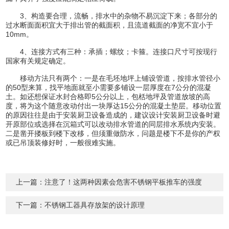
3、构造要合理，流畅，排水中的杂物不易沉淀下来；各部分的
过水断面面积宜大于排出管的截面积，且流道截面的净宽不宜小于
10mm。
4、连接方式有三种：承插；螺纹；卡箍。连接口尺寸可按现行
国家有关规定确定。
移动方法只有两个：一是在毛坯地坪上铺设管道，按排水管径小
的50型来算，找平地面就至小需要多铺设一层厚度在7公分的混凝
土。如还想保证水封合格即5公分以上，包栝地坪及管道放坡的高
度，将为这个随意改动付出一块厚达15公分的混凝土垫层。移动位置
的原因往往是由于安装厨卫设备造成的，建议设计安装厨卫设备时避
开原部位或选择在沉箱式可以改动排水管道的同层排水系统内安装。
二是凿开搂板到楼下改移，但须重做防水，问题是楼下不是你的产权
或已吊顶装修好时，一般很难实施。
上一篇：
注意了！这两种因素会危害不锈钢平板推车的强度
下一篇：
不锈钢工器具存放架的设计原理