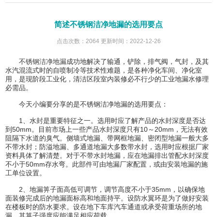
简述不锈钢洁净地漏的选用要点
点击次数：2064 更新时间：2022-12-26
不锈钢洁净地漏
成功地解决了输通，铲除，排气阀，气封，及其
水汽混流式时的自喷制冷等技术性难题，是各种净化车间、净化室
用，是现阶段工业化，清洁区段室内装修必不行少的工业地漏水修理
必需品。
今天小编要分享的是不锈钢洁净地漏的选用要点：
1、水封是重要特征之一。选用时应了解产品的水封深度是否达
到50mm。目前市场上一些产品水封深度只有10～20mm，无法有效
阻隔下水道的臭气。侧墙式地漏、带网框地漏、密闭型地漏一般大多
不带水封；防溢地漏、多通道地漏大多数带水封，选用时应根据厂家
资料具体了解清楚。对于不带水封地漏，应在地漏排出管配水封深度
不小于50mm存水弯。此部件可由地漏厂家配置，或由安装地漏的施
工单位设置。
2、地漏箅子面高低可调节，调节高度不小于35mm，以确保地
面装修完成后的地漏面标高和地面持平。设防水翼环是为了做好安装
在楼板时的防水要求。设在地下车库汽车通道或承受荷重场所的地
漏，其箅子强度应能满足相应荷载。