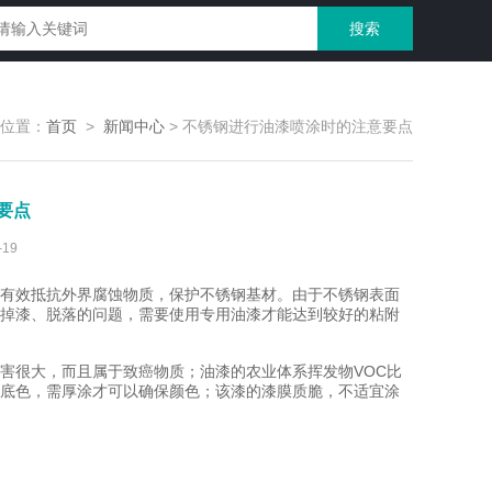
位置：
首页
>
新闻中心
>
不锈钢进行油漆喷涂时的注意要点
要点
19
有效抵抗外界腐蚀物质，保护不锈钢基材。由于不锈钢表面
掉漆、脱落的问题，需要使用专用油漆才能达到较好的粘附
很大，而且属于致癌物质；油漆的农业体系挥发物VOC比
底色，需厚涂才可以确保颜色；该漆的漆膜质脆，不适宜涂