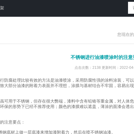
放架
您现在的
不锈钢进行油漆喷涂时的注意
点击次数：2138 更新时间：2022-04-
防腐处理比较有效的方法是油漆喷涂，采用防腐性强的涂料涂装，可以
致大部分油漆的附着力表面并不理想，涂膜与基材结合不牢固，容易出现
可用于不锈钢，但存在很大弊端，漆料中含有铅铬等重金属，对人体危害
环保的形势下已经不推荐使用；颜色的漆膜难以遮盖，薄涂的面漆会透出
的注意要点：
钢底材上做一层底漆来增加漆附着力，然后在喷不锈钢油漆。