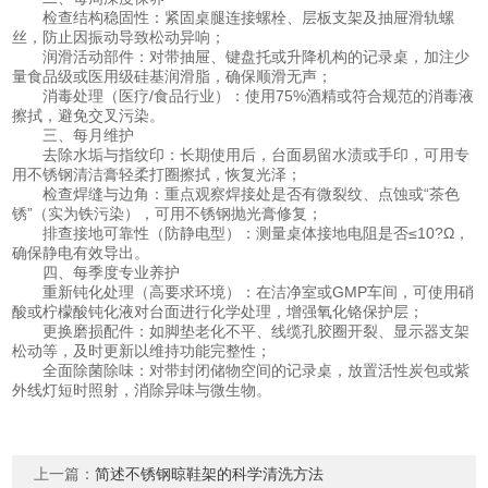
检查结构稳固性：紧固桌腿连接螺栓、层板支架及抽屉滑轨螺
丝，防止因振动导致松动异响；
润滑活动部件：对带抽屉、键盘托或升降机构的记录桌，加注少
量食品级或医用级硅基润滑脂，确保顺滑无声；
消毒处理（医疗/食品行业）：使用75%酒精或符合规范的消毒液
擦拭，避免交叉污染。
三、每月维护
去除水垢与指纹印：长期使用后，台面易留水渍或手印，可用专
用不锈钢清洁膏轻柔打圈擦拭，恢复光泽；
检查焊缝与边角：重点观察焊接处是否有微裂纹、点蚀或“茶色
锈”（实为铁污染），可用不锈钢抛光膏修复；
排查接地可靠性（防静电型）：测量桌体接地电阻是否≤10?Ω，
确保静电有效导出。
四、每季度专业养护
重新钝化处理（高要求环境）：在洁净室或GMP车间，可使用硝
酸或柠檬酸钝化液对台面进行化学处理，增强氧化铬保护层；
更换磨损配件：如脚垫老化不平、线缆孔胶圈开裂、显示器支架
松动等，及时更新以维持功能完整性；
全面除菌除味：对带封闭储物空间的记录桌，放置活性炭包或紫
外线灯短时照射，消除异味与微生物。
上一篇：
简述不锈钢晾鞋架的科学清洗方法