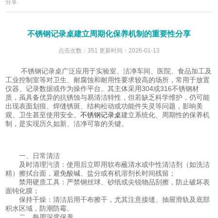
分享
不锈钢记录桌建立周期化保养机制的重要性分享
点击次数：351 更新时间：2026-01-13
不锈钢记录桌广泛应用于实验室、洁净车间、医院、食品加工及
工业控制室等对卫生、耐腐蚀和耐用性要求较高的场所，常用于放置
仪器、记录数据或作为操作平台。其主体采用304或316不锈钢材
质，虽具备优异的抗锈蚀与易清洁特性，但若缺乏科学维护，仍可能
出现表面划痕、焊缝锈斑、结构松动或功能件失灵等问题，影响美
观、卫生甚至使用安全。
不锈钢记录桌
建立系统化、周期性的保养机
制，是实现历久如新、洁净可靠的关键。
一、日常清洁
及时清理污渍：使用后立即用软布蘸清水或中性清洁剂（如洗洁
精）擦拭台面，避免酸碱、盐分或有机溶剂长时间残留；
禁用硬质工具：严禁钢丝球、砂纸或尖锐物品刮擦，防止破坏表
面钝化膜；
保持干燥：清洁后用干布擦干，尤其注意接缝、抽屉滑轨及底部
积水区域，防潮防霉。
二、每周深度保养