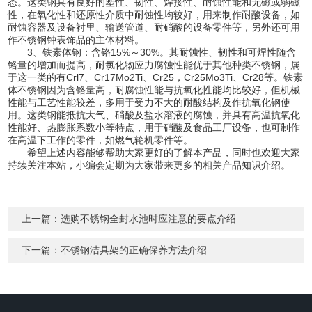
态。这类钢具有良好的塑性、韧性、焊接性、耐蚀性能和无磁或弱磁
性，在氧化性和还原性介质中耐蚀性均较好，用来制作耐酸设备，如
耐蚀容器及设备衬里、输送管道、耐硝酸的设备零件等，另外还可用
作不锈钢钟表饰品的主体材料。
3、铁素体钢：含铬15%～30%。其耐蚀性、韧性和可焊性随含
铬量的增加而提高，耐氯化物应力腐蚀性能优于其他种类不锈钢，属
于这一类的有Crl7、Cr17Mo2Ti、Cr25，Cr25Mo3Ti、Cr28等。铁素
体不锈钢因为含铬量高，耐腐蚀性能与抗氧化性能均比较好，但机械
性能与工艺性能较差，多用于受力不大的耐酸结构及作抗氧化钢使
用。这类钢能抵抗大气、硝酸及盐水溶液的腐蚀，并具有高温抗氧化
性能好、热膨胀系数小等特点，用于硝酸及食品工厂设备，也可制作
在高温下工作的零件，如燃气轮机零件等。
希望上述内容能够帮助大家更好的了解本产品，同时也欢迎大家
持续关注本站，小编会定期为大家带来更多的相关产品知识介绍。
上一篇：
选购不锈钢全封水池时应注意的要点介绍
下一篇：
不锈钢洁具架的正确保养方法介绍