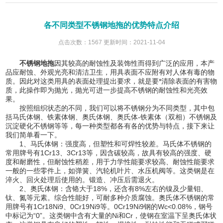
各不同类型不锈钢地拖的优势特点介绍
点击次数：1567 更新时间：2021-11-04
不锈钢地拖
因其较高的耐蚀性及装饰性而得到广泛的应用，本产
品应耐蚀、外观光亮和清洁卫生，用具表面不应附有对人体有毒的物
质。因此对这类用具的表面处理提出要求，就是要*清除表面的有害物
质，此操作即为抛光，抛光可进一步提高不锈钢的耐蚀性和光亮效
果。
按照组织状态的不同，我们可以将不锈钢分为不同类型，其中包
括马氏体钢、铁素体钢、奥氏体钢、奥氏体-铁素体（双相）不锈钢及
沉淀硬化不锈钢等等，每一种类型都各有各的优势与特点，接下来让
我们简单看一下。
1、马氏体钢：强度高，但塑性和可焊性较差。马氏体不锈钢的
常用牌号有1Cr13、3Cr13等，因含碳较高，故具有较高的强度、硬
度和耐磨性，但耐蚀性稍差，用于力学性能要求较高、耐蚀性能要求
一般的一些零件上，如弹簧、汽轮机叶片、水压机阀等。这类钢是在
淬火、回火处理后使用的。锻造、冲压后需退火。
2、奥氏体钢：含铬大于18%，还含有8%左右的镍及少量钼、
钛、氮等元素。综合性能好，可耐多种介质腐蚀。奥氏体不锈钢的常
用牌号有1Cr18Ni9、0Cr19Ni9等。0Cr19Ni9钢的Wc<0.08%，钢号
中标记为“0”。这类钢中含有大量的Ni和Cr，使钢在室温下呈奥氏体状