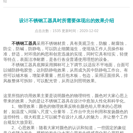
绍
设计不锈钢工器具时所需要体现出的效果介绍
点击次数：1535 更新时间：2020-12-02
不锈钢工器具
采用不锈钢材质，具有美观卫生，防酸，耐腐蚀，
防尘，防碱，防静电，可以防止细菌滋生，使现场工作人员操作标
准，舒适，对环境的构思和创意迅速的实现，同时它具有结实，轻便
等特点，表面洁净耐磨，是各行各业普通使用理想的设备。
不锈钢工器具底脚采用脚杯可上下调节,以适应不平地面，台面可
以铺防静电胶垫，达到防静电效果，从而成为其中防静电工作台。有
些可以铺木板，增架承重量，然后包木板，包边，采用正面排风，排
风板整体可拆卸，可以配光管，从而达到照明效果。
这里所指的功用效果主要是说明颜色的物理特性，颜色对大家心思上
带来的效果，为的是让不锈钢工器具在设计中愈加人性化和科学化。
1、物理效果：颜色的物理效果反映在颜色给人带来的心思映
射，如温度＼间隔＼尺度＼分量等．工作台中充分利用和发扬颜色的
这些特性，很大程度上可以赋予在设计人感人的魅力，并让整个工作
台规划大放异彩。
2、心思效果：随着大家对颜色的认识和知道，一些固定的象征
意义也随之发生，臆想的发生让大家心思发生情感变化和心思联想，